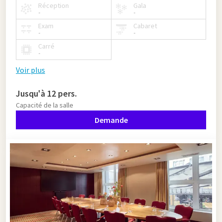
Réception
Gala
-
-
Exam
Cabaret
-
-
Carré
-
Voir plus
Jusqu'à 12 pers.
Capacité de la salle
Demande