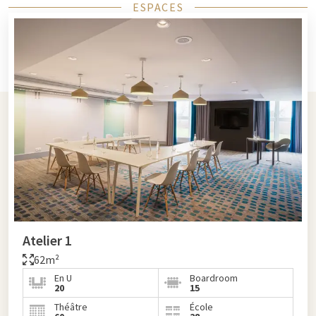
ESPACES
Atelier 1
62m²
En U
Boardroom
20
15
Théâtre
École