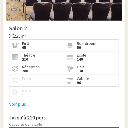
Salon 2
225m²
En U
Boardroom
65
50
Théâtre
École
210
140
Réception
Gala
200
130
Exam
Cabaret
-
96
Carré
-
Voir plus
Jusqu'à 210 pers.
Capacité de la salle