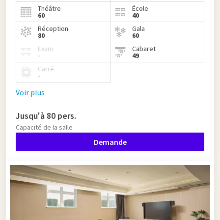
Théâtre
École
60
40
Réception
Gala
80
60
Exam
Cabaret
-
49
Carré
-
Voir plus
Jusqu'à 80 pers.
Capacité de la salle
Demande