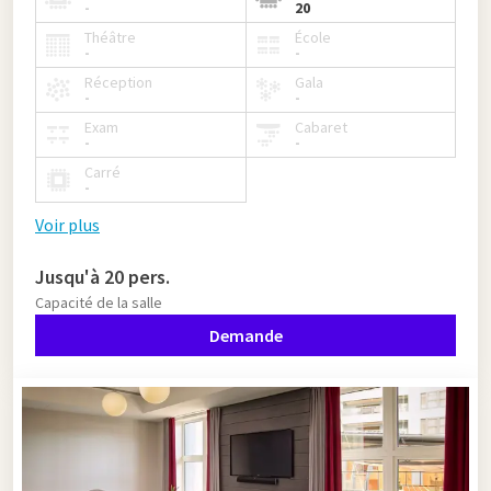
-
20
Théâtre
École
-
-
Réception
Gala
-
-
Exam
Cabaret
-
-
Carré
-
Voir plus
Jusqu'à 20 pers.
Capacité de la salle
Demande