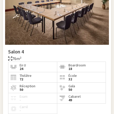
Salon 4
76m²
En U
Boardroom
24
18
Théâtre
École
72
32
Réception
Gala
50
50
Exam
Cabaret
-
49
Carré
-