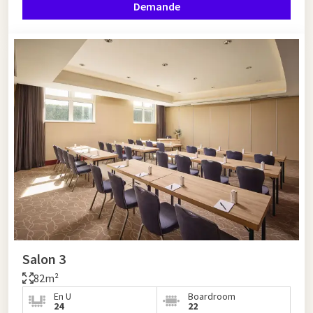
Demande
Salon 3
82m²
En U
Boardroom
24
22