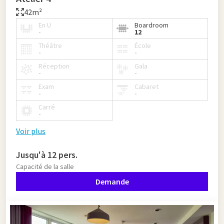
42m²
En U
Boardroom
-
12
Théâtre
École
-
-
Réception
Gala
-
-
Exam
Cabaret
-
-
Carré
-
Voir plus
Jusqu'à 12 pers.
Capacité de la salle
Demande