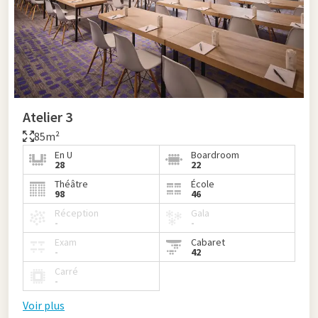
Atelier 3
85m²
En U
Boardroom
28
22
Théâtre
École
98
46
Réception
Gala
-
-
Exam
Cabaret
-
42
Carré
-
Voir plus