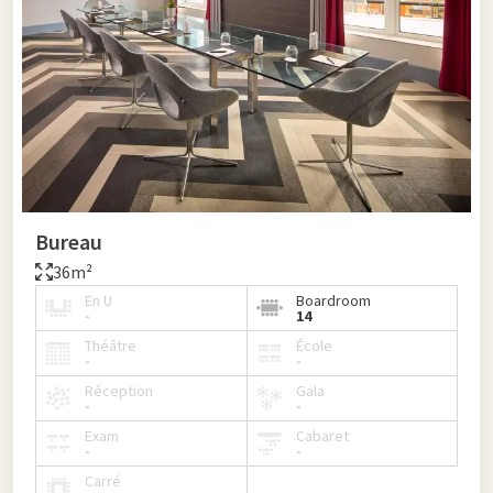
Bureau
36m²
En U
Boardroom
-
14
Théâtre
École
-
-
Réception
Gala
-
-
Exam
Cabaret
-
-
Carré