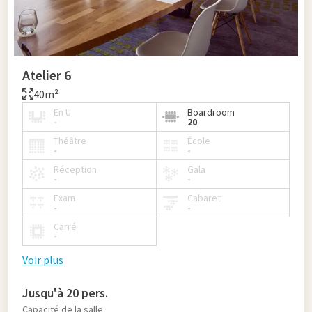
Atelier 6
40m²
En U
Boardroom
-
20
Théâtre
École
-
-
Réception
Gala
-
-
Exam
Cabaret
-
-
Carré
-
Voir plus
Jusqu'à 20 pers.
Capacité de la salle