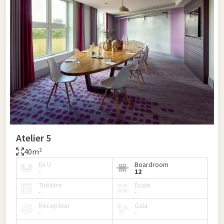
Atelier 5
40m²
En U
Boardroom
-
12
Théâtre
École
-
-
Réception
Gala
-
-