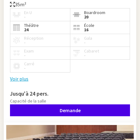
35m²
En U
Boardroom
-
20
Théâtre
École
24
16
Réception
Gala
-
-
Exam
Cabaret
-
-
Carré
-
Voir plus
Jusqu'à 24 pers.
Capacité de la salle
Demande