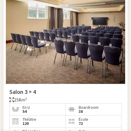
Salon 3 + 4
158m²
En U
Boardroom
54
38
Théâtre
École
120
72