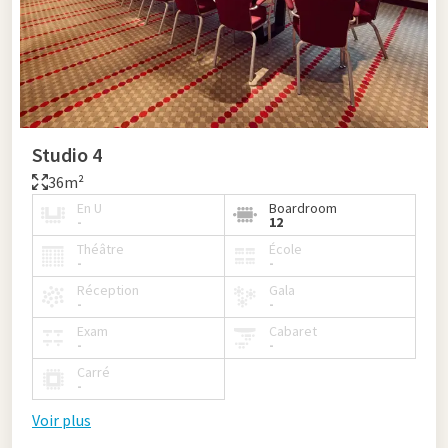
Studio 4
36m²
En U
Boardroom
-
12
Théâtre
École
-
-
Réception
Gala
-
-
Exam
Cabaret
-
-
Carré
-
Voir plus