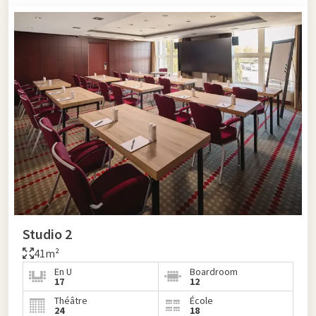
Studio 2
41m²
En U
Boardroom
17
12
Théâtre
École
24
18