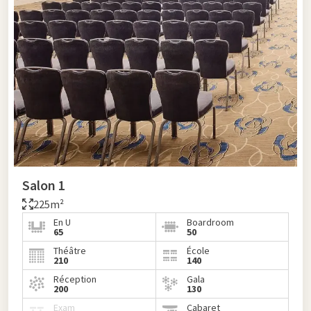
Salon 1
225m²
En U
Boardroom
65
50
Théâtre
École
210
140
Réception
Gala
200
130
Exam
Cabaret