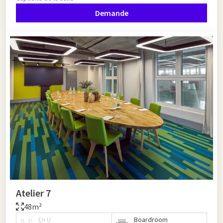
Demande
Atelier 7
48m²
En U
Boardroom