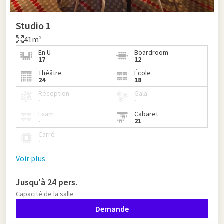
Studio 1
41m²
En U
Boardroom
17
12
Théâtre
École
24
18
Réception
Gala
-
-
Exam
Cabaret
-
21
Carré
-
Voir plus
Jusqu'à 24 pers.
Capacité de la salle
Demande