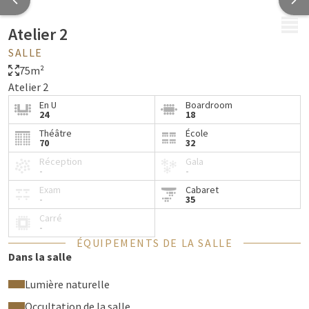
MENU
Atelier 2
SALLE
75m²
Atelier 2
En U
Boardroom
24
18
Théâtre
École
70
32
Réception
Gala
-
-
Exam
Cabaret
-
35
Carré
-
ÉQUIPEMENTS DE LA SALLE
Dans la salle
Lumière naturelle
Occultation de la salle