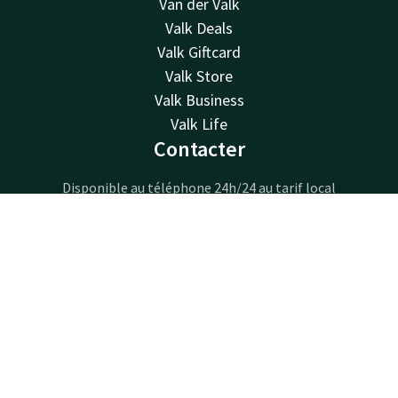
Van der Valk
Valk Deals
Valk Giftcard
Valk Store
Valk Business
Valk Life
Contacter
Disponible au téléphone 24h/24 au tarif local
+33 1 48 17 12 34
Disponible par e-mail
Contact
Compte
FR
reservations@pariscdg.valk.com
Réserver
Hotel Paris CDG Airport
Avenue du Bois de la Pie 351
95912
Roissy CDG Cedex