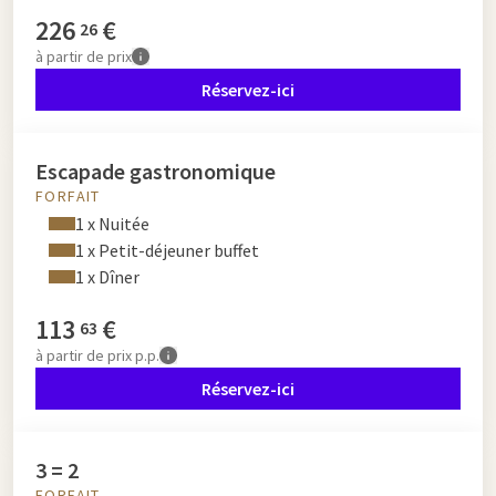
226
€
26
à partir de
prix
Réservez-ici
Escapade gastronomique
FORFAIT
1 x Nuitée
1 x Petit-déjeuner buffet
1 x Dîner
113
€
63
à partir de
prix p.p.
Réservez-ici
3 = 2
FORFAIT