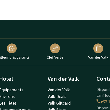
lleur prix garanti
Clef Verte
Van der Valk
Hotel
Van der Valk
Cont
Équipements
Van der Valk
Disponi
tarif lo
Environs
Valk Deals
+33 1
Les Fêtes
Valk Giftcard
Disponi
A propos de nous
Valk Store