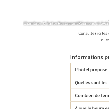
Chambres & Suites
Restaurant
Réunions et évé
Consultez ici le
ques
Informations pr
L’hôtel propose-
Quelles sont les
Combien de temps
À quelle heure es