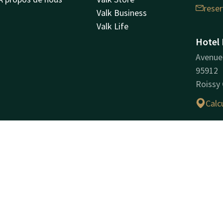
rese
Valk Business
Valk Life
Hotel 
Avenue 
95912
Roissy
Calcu
Inform
Nom co
HOTEL 
Numéro
Numéro