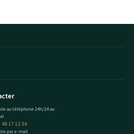
acter
ble au téléphone 24h/24 au
cal
 48 17 12 34
ble par e-mail