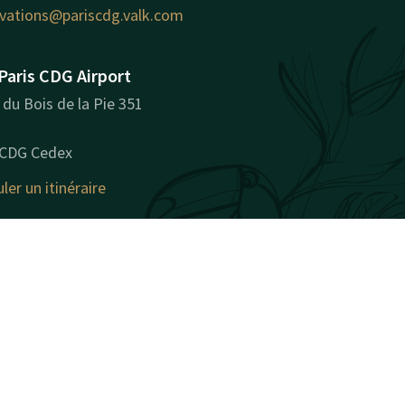
rvations@pariscdg.valk.com
Paris CDG Airport
du Bois de la Pie 351
 CDG Cedex
ler un itinéraire
ations sur l'entreprise
mmercial: VAN DER VALK
PARIS CDG AIRPORT SAS
 SIREN: 93506114300027
 de TVA: FR89935061143