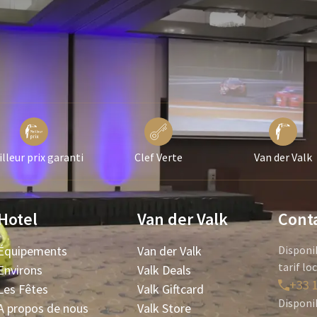
lleur prix garanti
Clef Verte
Van der Valk
Hotel
Van der Valk
Cont
Équipements
Van der Valk
Disponi
tarif lo
Environs
Valk Deals
+33 1
Les Fêtes
Valk Giftcard
Disponi
A propos de nous
Valk Store