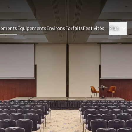
nements
Équipements
Environs
Forfaits
Festivités
Plus
Ch