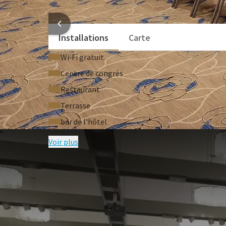
Cloisons mobiles
INFORMATI
Installations
Carte
Wi‑Fi gratuit
Centre de congrès
Restaurant
Terrasse
bar de l'hôtel
Voir plus