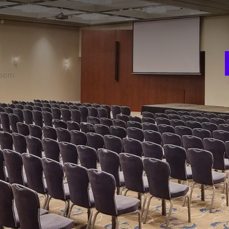
D
e
: le Grand Salon peut être divisée en deux, tandis que les trois
r
ment. Vous bénéficiez ainsi d’une grande flexibilité pour
room
Théâtre
420
ion
Gala
280
t
Carré
-
NTS DE LA SALLE
Murs insonorisés
Vidéoprojecteur
Écran de projection
Système sonore