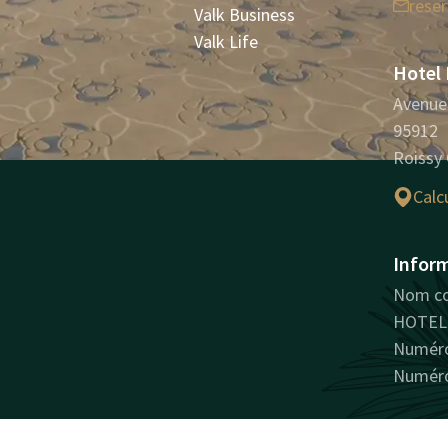
rese
Valk Business
Valk Life
Hotel 
Avenue 
95912
Roissy
Calcu
Inform
Nom co
HOTEL 
Numéro
Numéro