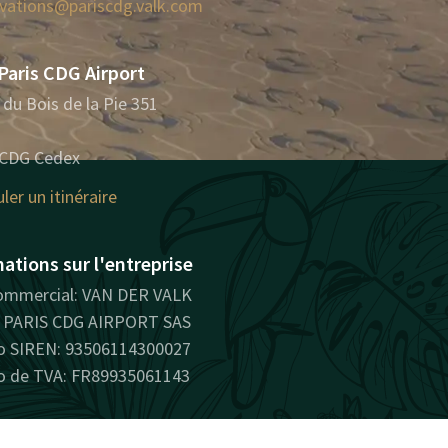
rvations@pariscdg.valk.com
Paris CDG Airport
du Bois de la Pie 351
 CDG Cedex
ler un itinéraire
ations sur l'entreprise
mmercial: VAN DER VALK
PARIS CDG AIRPORT SAS
 SIREN: 93506114300027
 de TVA: FR89935061143