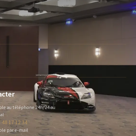
acter
ble au téléphone 24h/24 au
cal
 48 17 12 34
ble par e-mail