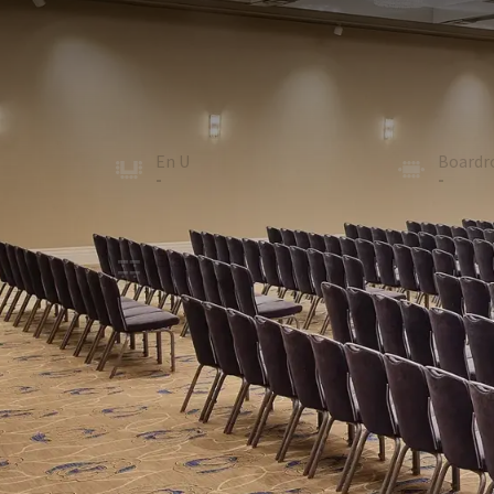
SALLE
450m²
La force de l’Espace Salon réside dans sa modularité 
autres salons peuvent être reliés ou utilisés séparé
organiser votre événement selon vos besoins.
En U
Board
-
-
École
Récept
240
400
Exam
Cabare
-
192
ÉQUIPEME
Dans la salle
Occultation de la salle
Climatisation
Paperboard
Micro