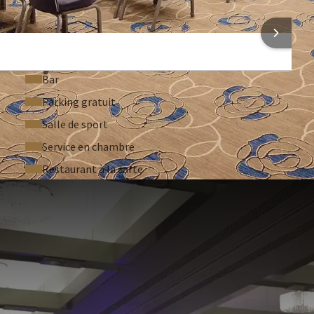
Pointeur laser
ONS SUR L'HÔTEL
Bar
Parking gratuit
Salle de sport
Service en chambre
Restaurant à la carte