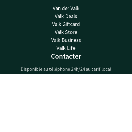
Van der Valk
Valk Deals
Valk Giftcard
Valk Store
Valk Business
Valk Life
Contacter
Disponible au téléphone 24h/24 au tarif local
+33 1 48 17 12 34
Disponible par e-mail
Contact
Compte
FR
reservations@pariscdg.valk.com
Réserver
Hotel Paris CDG Airport
Avenue du Bois de la Pie 351
95912