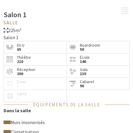
MENU
Salon 1
SALLE
225m²
Salon 1
En U
Boardroom
65
50
Théâtre
École
210
140
Réception
Gala
200
130
Exam
Cabaret
-
96
Carré
-
ÉQUIPEMENTS DE LA SALLE
Dans la salle
Murs insonorisés
Climatisation