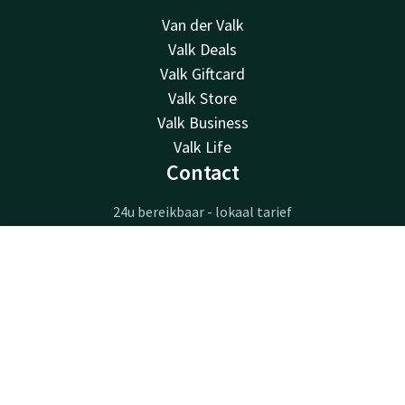
Van der Valk
Valk Deals
Valk Giftcard
Valk Store
Valk Business
Valk Life
Contact
24u bereikbaar - lokaal tarief
+33 1 48 17 12 34
Bereikbaar via mail
Contact
Account
NL
reservations@pariscdg.valk.com
Boek nu
Hotel Paris CDG Airport
Avenue du Bois de la Pie 351
95912