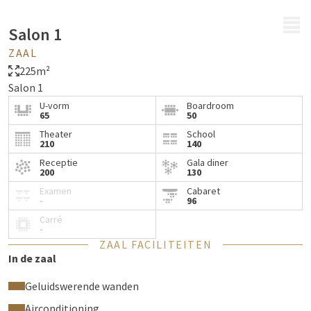
MENU
Salon 1
ZAAL
225m²
Salon 1
U-vorm
Boardroom
65
50
Theater
School
210
140
Receptie
Gala diner
200
130
Examen
Cabaret
-
96
Carré
-
ZAAL FACILITEITEN
In de zaal
Geluidswerende wanden
Airconditioning