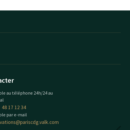
acter
ble au téléphone 24h/24 au
cal
 48 17 12 34
ble par e-mail
rvations@pariscdg.valk.com