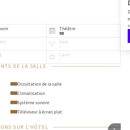
D
e
r
room
Théâtre
98
ion
Gala
-
t
Carré
-
NTS DE LA SALLE
Occultation de la salle
Climatisation
Système sonore
Téléviseur à écran plat
ONS SUR L'HÔTEL