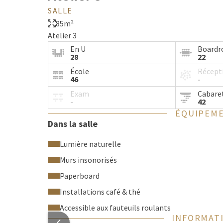
SALLE
85m²
Atelier 3
En U
Board
28
22
École
Récept
46
-
Exam
Cabare
-
42
ÉQUIPEME
Dans la salle
Lumière naturelle
Murs insonorisés
Paperboard
Installations café & thé
Accessible aux fauteuils roulants
INFORMATI