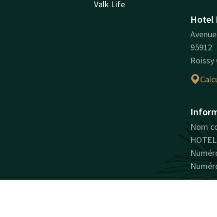
Valk Life
Hotel 
Avenue 
95912
Roissy
Calcu
Inform
Nom co
HOTEL 
Numéro
Numéro
Facebook
Instagram
LinkedIn
Youtube