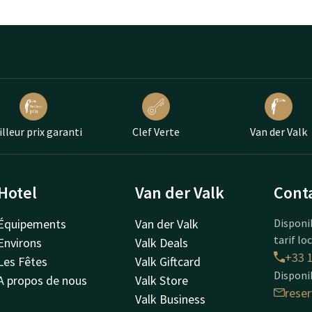
lleur prix garanti
Clef Verte
Van der Valk
Hotel
Van der Valk
Cont
Équipements
Van der Valk
Disponi
tarif lo
Environs
Valk Deals
+33 1
Les Fêtes
Valk Giftcard
Disponi
A propos de nous
Valk Store
rese
Valk Business