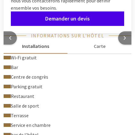
nous vous contacterons rapidement pour définir
ensemble vos besoins.
Demander un devis
INFORMATIONS SUR L'HÔTEL
Installations
Carte
Wi‑Fi gratuit
Bar
Centre de congrès
Parking gratuit
Restaurant
Salle de sport
Terrasse
Service en chambre
bar de l'hôtel