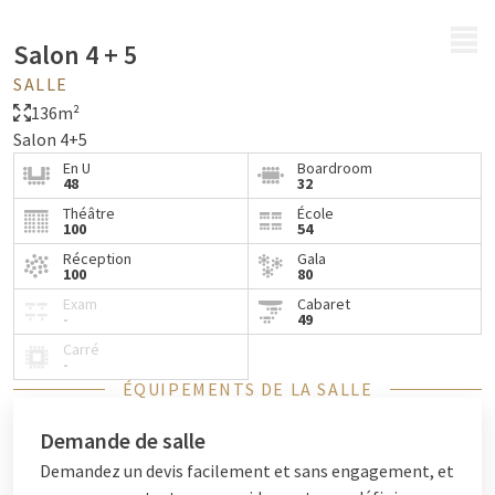
MENU
Salon 4 + 5
SALLE
136m²
Salon 4+5
En U
Boardroom
48
32
Théâtre
École
100
54
Réception
Gala
100
80
Exam
Cabaret
-
49
Carré
-
ÉQUIPEMENTS DE LA SALLE
Demande de salle
Demandez un devis facilement et sans engagement, et