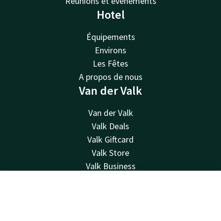
Réunions et événements
Hotel
Équipements
Environs
Les Fêtes
A propos de nous
Van der Valk
Van der Valk
Valk Deals
Valk Giftcard
Valk Store
Valk Business
Valk Life
Contacter
Contact
Compte
FR
Réserver
Disponible au téléphone 24h/24 au tarif local