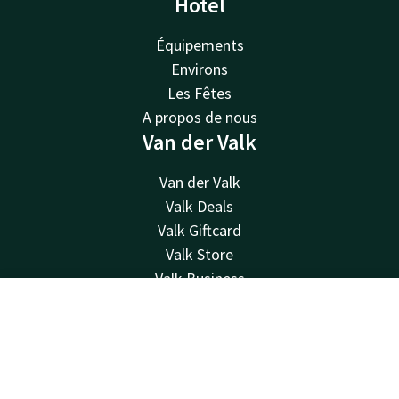
Hotel
Équipements
Environs
Les Fêtes
A propos de nous
Van der Valk
Van der Valk
Valk Deals
Valk Giftcard
Valk Store
Valk Business
Valk Life
Contact
Compte
FR
Contacter
Réserver
Disponible au téléphone 24h/24 au tarif local
+33 1 48 17 12 34