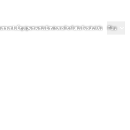
nements
Équipements
Environs
Forfaits
Festivités
Plus
Ch