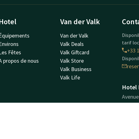
Hotel
Van der Valk
Cont
Équipements
Van der Valk
Disponi
tarif lo
Environs
Valk Deals
+33 1
Les Fêtes
Valk Giftcard
Disponi
A propos de nous
Valk Store
rese
Valk Business
Valk Life
Hotel 
Avenue 
95912
Roissy
Calcu