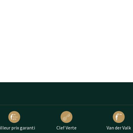
lleur prix garanti
Clef Verte
Van der Valk