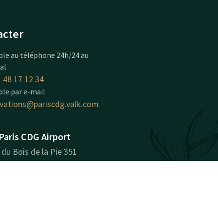
acter
ble au téléphone 24h/24 au
cal
 48 17 12 34
ble par e-mail
rvations@pariscdg.valk.com
Paris CDG Airport
du Bois de la Pie 351
 CDG Cedex
ler un itinéraire