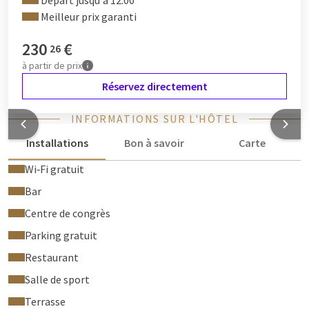
Départ jusqu'à 12:00
Meilleur prix garanti
230
€
26
à partir de
prix
Réservez directement
INFORMATIONS SUR L'HÔTEL
Installations
Bon à savoir
Carte
Wi‑Fi gratuit
Bar
Centre de congrès
Parking gratuit
Restaurant
Salle de sport
Terrasse