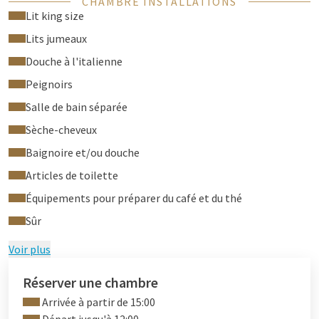
CHAMBRE INSTALLATIONS
Vous y trouverez également une télévision à écran plat, un
Lit king size
réfrigérateur individuel, une machine Nespresso et un plateau
Lits jumeaux
de courtoisie.
Douche à l'italienne
La salle de bain, comprenant une douche et une baignoire,
vous permet de profiter pleinement de votre séjour.
Peignoirs
Parfaite pour un séjour prolongé ou une escale tout confort.
Salle de bain séparée
Sèche-cheveux
Baignoire et/ou douche
Articles de toilette
Équipements pour préparer du café et du thé
Sûr
Voir plus
Réserver une chambre
Arrivée à partir de 15:00