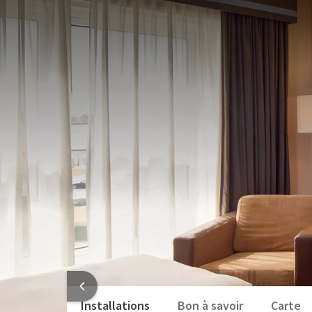
CHAMBRES STANDARD
27m²
Lits jumeaux
Douche
Arrivée à partir de 15:00
Départ jusqu'à 12:00
Avec une superficie généreuse de 27 m², nos chambr
fonctionnel, idéal pour vos séjours à proximité de l
Équipées de deux lits Simples séparés de 90/200, ell
mini-frigo individuel et d’un plateau de courtoisie.
CHAMBRE
La salle de bain comprend une baignoire, ainsi que d
Lits jumeaux
Un hébergement pratique et spacieux, parfait pour 
Douche
Sèche-cheveux
Articles de toilette
Télévision
Voir plus
INFORMATI
Installations
Bon à savoir
Carte