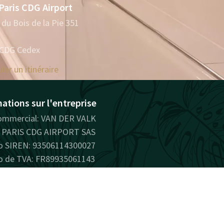
Paris CDG Airport
du Bois de la Pie 351
 CDG Cedex
ler un itinéraire
ations sur l'entreprise
mmercial: VAN DER VALK
PARIS CDG AIRPORT SAS
 SIREN: 93506114300027
 de TVA: FR89935061143