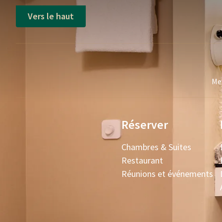
Vers le haut
Mei
Réserver
Chambres & Suites
Restaurant
Réunions et événements