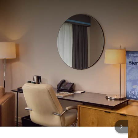
es Standard Twin vous offrent un espace confortable et
’aéroport.
es disposent également d’une télévision à écran plat, d’un
 INSTALLATIONS
es produits d’accueil Van der Valk.
Lit king size
une escale reposante avant ou après votre vol.
Toilettes
Baignoire et/ou douche
Équipements pour préparer du café et du thé
Sûr
ONS SUR L'HÔTEL