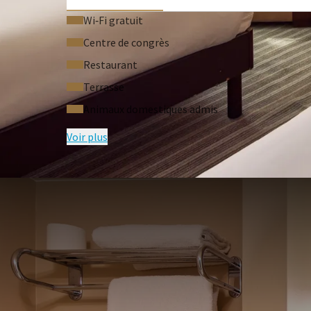
Wi‑Fi gratuit
Centre de congrès
Restaurant
Terrasse
Animaux domestiques admis
Voir plus