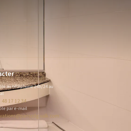
acter
ble au téléphone 24h/24 au
cal
 48 17 12 34
ble par e-mail
rvations@pariscdg.valk.com