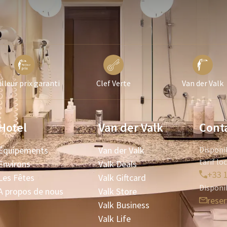
lleur prix garanti
Clef Verte
Van der Valk
Hotel
Van der Valk
Cont
Équipements
Van der Valk
Disponi
tarif lo
Environs
Valk Deals
+33 1
Les Fêtes
Valk Giftcard
Disponi
A propos de nous
Valk Store
rese
Valk Business
Valk Life