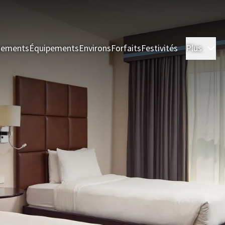
nements
Équipements
Environs
Forfaits
Festivités
Plus
Ch