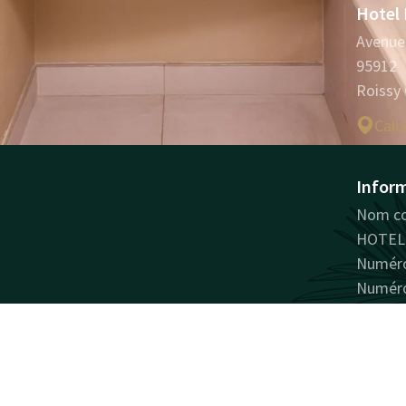
Hotel 
Avenue 
95912
Roissy
Calcu
Inform
Nom co
HOTEL 
Numéro
Numéro
Facebook
Instagram
LinkedIn
Youtube