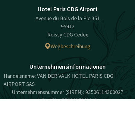
Hotel Paris CDG Airport
Avenue du Bois de la Pie 351
95912
Roissy CDG Cedex
Wegbeschreibung
Unternehmensinformationen
Handelsname: VAN DER VALK HOTEL PARIS CDG
AIRPORT SAS
Unternehmensnummer (SIREN): 93506114300027
USt-IdNr.: FR89935061143
Kontakt
Account
DE
Facebook
Instagram
LinkedIn
Youtube
Jetzt buchen