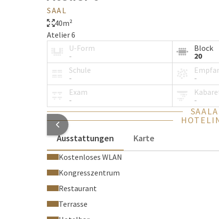
SAAL
40m²
Atelier 6
U-Form
Block
-
20
Schule
Empfa
-
-
Exam
Kabare
-
-
SAAL
HOTELI
Ausstattungen
Karte
Kostenloses WLAN
Kongresszentrum
Restaurant
Terrasse