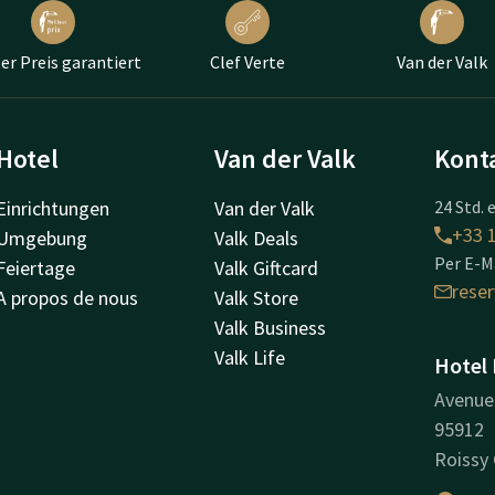
er Preis garantiert
Clef Verte
Van der Valk
Hotel
Van der Valk
Kont
Einrichtungen
Van der Valk
24 Std. 
+33 1
Umgebung
Valk Deals
Per E-Ma
Feiertage
Valk Giftcard
rese
A propos de nous
Valk Store
Valk Business
Valk Life
Hotel 
Avenue 
95912
Roissy