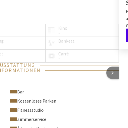
F
u
Kino
-
ng
Bankett
-
tt
Carré
-
AUSSTATTUNG
NFORMATIONEN
Bar
Kostenloses Parken
Fitnessstudio
Zimmerservice