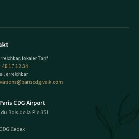
akt
erreichbar, lokaler Tarif
 48 17 12 34
il erreichbar
rvations@pariscdg.valk.com
Paris CDG Airport
du Bois de la Pie 351
 CDG Cedex