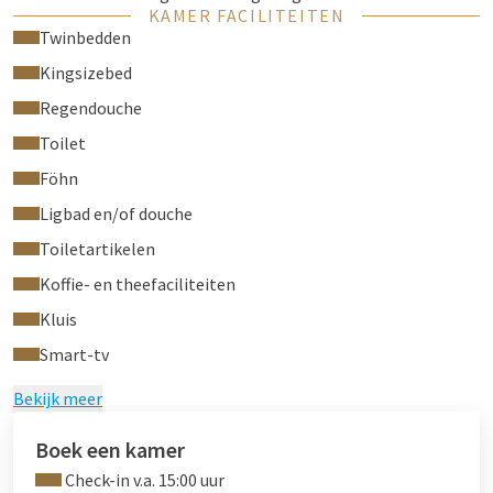
KAMER FACILITEITEN
Geniet van een flatscreen-tv met Chromecast-connectiviteit
Twinbedden
en een koffiemachine.
Kingsizebed
De elegant vernieuwde badkamer beschikt over een ruime
Regendouche
inloopdouche en Van der Valk signature toiletartikelen, voor
Toilet
een echt moment van welzijn.
Föhn
De foto toont onze nieuwe kamers — officiële beelden zijn
Ligbad en/of douche
binnenkort beschikbaar.
Toiletartikelen
Koffie- en theefaciliteiten
Kluis
Smart-tv
Bekijk meer
Boek een kamer
Check-in v.a. 15:00 uur