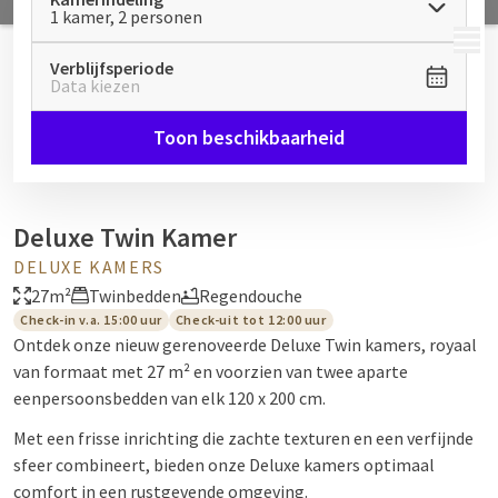
1 kamer, 2 personen
MENU
Verblijfsperiode
Data kiezen
Toon beschikbaarheid
Deluxe Twin Kamer
DELUXE KAMERS
27m²
Twinbedden
Regendouche
Check-in v.a. 15:00 uur
Check-uit tot 12:00 uur
Ontdek onze nieuw gerenoveerde Deluxe Twin kamers, royaal
van formaat met 27 m² en voorzien van twee aparte
eenpersoonsbedden van elk 120 x 200 cm.
Met een frisse inrichting die zachte texturen en een verfijnde
sfeer combineert, bieden onze Deluxe kamers optimaal
comfort in een rustgevende omgeving.