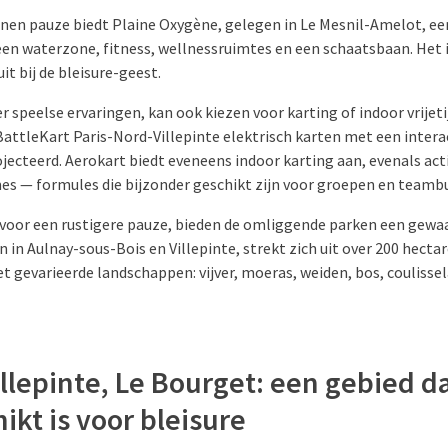
en pauze biedt Plaine Oxygène, gelegen in Le Mesnil-Amelot, een
en waterzone, fitness, wellnessruimtes en een schaatsbaan.
Het 
it bij de bleisure-geest.
 speelse ervaringen, kan ook kiezen voor karting of indoor vrijetij
attleKart Paris-Nord-Villepinte elektrisch karten met een intera
jecteerd. Aerokart biedt eveneens indoor karting aan, evenals act
es — formules die bijzonder geschikt zijn voor groepen en teambu
st voor een rustigere pauze, bieden de omliggende parken een gew
 in Aulnay-sous-Bois en Villepinte, strekt zich uit over 200 hectar
t gevarieerde landschappen: vijver, moeras, weiden, bos, couliss
illepinte, Le Bourget: een gebied d
ikt is voor bleisure