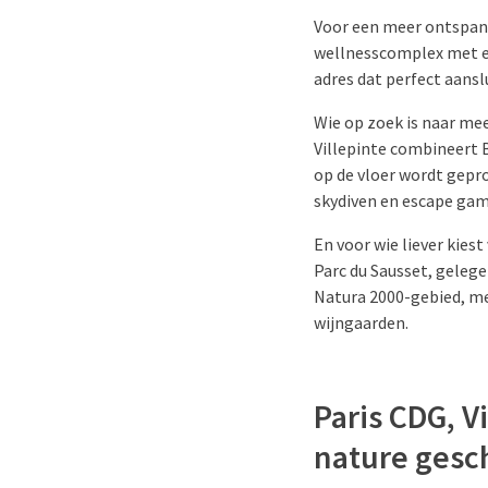
Voor een meer ontspann
wellnesscomplex met e
adres dat perfect aanslu
Wie op zoek is naar meer
Villepinte combineert B
op de vloer wordt gepro
skydiven en escape gam
En voor wie liever kie
Parc du Sausset, gelegen
Natura 2000-gebied, me
wijngaarden.
Paris CDG, V
nature gesch