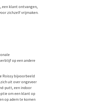
, een klant ontvangen,
oor zichzelf vrijmaken.
ionale
verblijf op een andere
e Roissy bijvoorbeeld
 zich uit over ongeveer
nd-putt, een indoor
optie om een klant op
ven op adem te komen