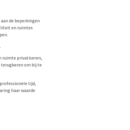
t aan de beperkingen
liteit en ruimtes
pen.
.
 ruimte privatiseren,
 terugkeren om bij te
rofessionele tijd,
rvaring haar waarde