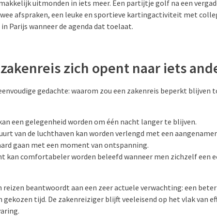
makkelijk uitmonden in iets meer. Een partijtje golf na een vergad
ee afspraken, een leuke en sportieve kartingactiviteit met colle
 in Parijs wanneer de agenda dat toelaat.
akenreis zich opent naar iets and
 eenvoudige gedachte: waarom zou een zakenreis beperkt blijven t
 kan een gelegenheid worden om één nacht langer te blijven.
buurt van de luchthaven kan worden verlengd met een aangenamer 
aard gaan met een moment van ontspanning.
cht kan comfortabeler worden beleefd wanneer men zichzelf een e
 reizen beantwoordt aan een zeer actuele verwachting: een beter
n gekozen tijd. De zakenreiziger blijft veeleisend op het vlak van ef
aring.