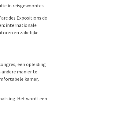
utie in reisgewoontes.
 Parc des Expositions de
en: internationale
toren en zakelijke
congres, een opleiding
n andere manier te
omfortabele kamer,
laatsing. Het wordt een