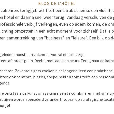
BLOG DE L'HÔTEL
 zakenreis teruggebracht tot een strak schema: een vlucht, 
een hotel en daarna snel weer terug. Vandaag verschuiven de
 professionele verblijf verlengen, even op adem komen, de 
lichting omzetten in een echt moment voor zichzelf. Dat is 
 een samentrekking van “business” en “leisure”. Een blik op d
eleden moest een zakenreis vooral efficiënt zijn.
 een afspraak gaan. Deelnemen aan een beurs. Terug naar de kame
nderen. Zakenreizigers zoeken niet langer alleen een praktische
hten ook comfort, plezier, soepelheid en soms zelfs een persoonl
genda.
isure ontstaan: de kunst om zakenreizen te combineren met vrije tijd
lijven worden benaderd verandert, vooral op strategische locatie
ourget.