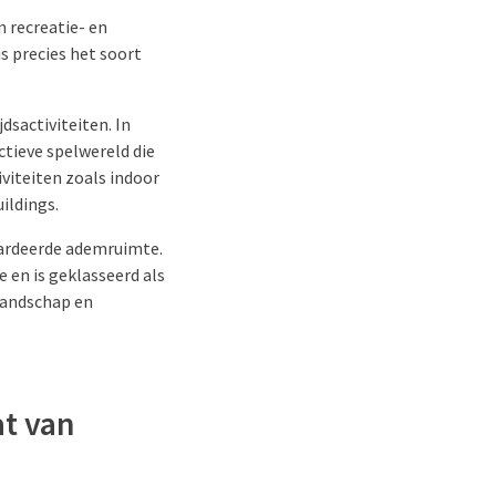
 recreatie- en
is precies het soort
dsactiviteiten. In
ctieve spelwereld die
iviteiten zoals indoor
ildings.
aardeerde ademruimte.
e en is geklasseerd als
elandschap en
at van