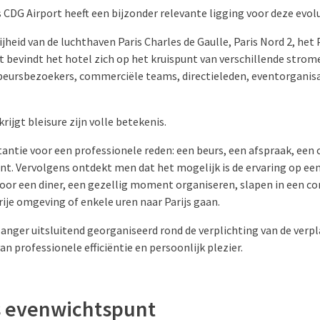
s CDG Airport heeft een bijzonder relevante ligging voor deze evol
ijheid van de luchthaven Paris Charles de Gaulle, Paris Nord 2, het
t bevindt het hotel zich op het kruispunt van verschillende strom
 beursbezoekers, commerciële teams, directieleden, eventorganisa
krijgt bleisure zijn volle betekenis.
antie voor een professionele reden: een beurs, een afspraak, een 
nt. Vervolgens ontdekt men dat het mogelijk is de ervaring op ee
voor een diner, een gezellig moment organiseren, slapen in een c
ije omgeving of enkele uren naar Parijs gaan.
 langer uitsluitend georganiseerd rond de verplichting van de verp
n professionele efficiëntie en persoonlijk plezier.
ls evenwichtspunt