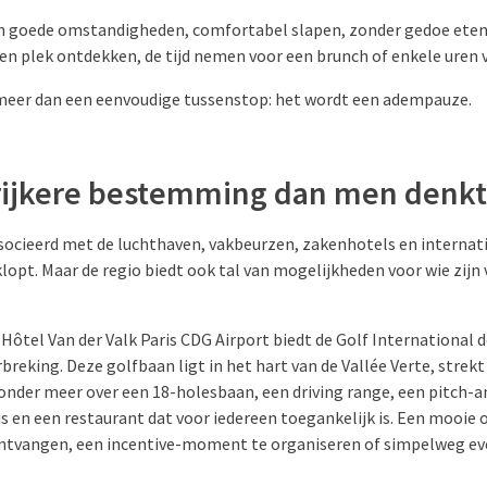
in goede omstandigheden, comfortabel slapen, zonder gedoe eten
en plek ontdekken, de tijd nemen voor een brunch of enkele uren v
 meer dan een eenvoudige tussenstop: het wordt een adempauze.
 rijkere bestemming dan men denkt
socieerd met de luchthaven, vakbeurzen, zakenhotels en internat
lopt. Maar de regio biedt ook tal van mogelijkheden voor wie zijn 
ôtel Van der Valk Paris CDG Airport biedt de Golf International d
reking. Deze golfbaan ligt in het hart van de Vallée Verte, strekt
 onder meer over een 18-holesbaan, een driving range, een pitch-a
s en een restaurant dat voor iedereen toegankelijk is. Een mooie 
ontvangen, een incentive-moment te organiseren of simpelweg e