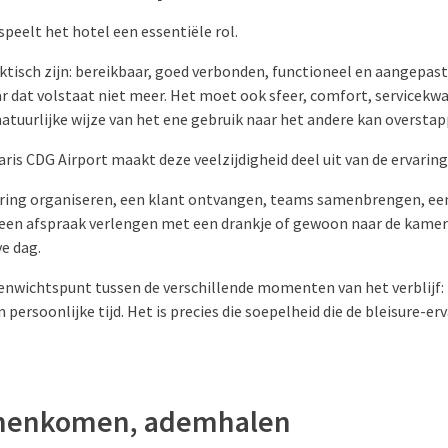
 speelt het hotel een essentiële rol.
ktisch zijn: bereikbaar, goed verbonden, functioneel en aangepas
r dat volstaat niet meer. Het moet ook sfeer, comfort, servicekwa
atuurlijke wijze van het ene gebruik naar het andere kan overstap
aris CDG Airport maakt deze veelzijdigheid deel uit van de ervaring
ring organiseren, een klant ontvangen, teams samenbrengen, een
 een afspraak verlengen met een drankje of gewoon naar de kamer
e dag.
enwichtspunt tussen de verschillende momenten van het verblijf: p
en persoonlijke tijd. Het is precies die soepelheid die de bleisure-e
menkomen, ademhalen