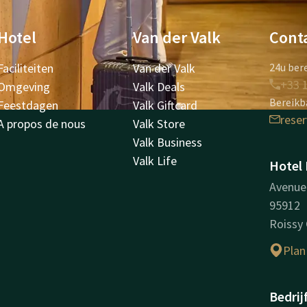
Hotel
Van der Valk
Cont
Faciliteiten
Van der Valk
24u bere
+33 1
Omgeving
Valk Deals
Bereikba
Feestdagen
Valk Giftcard
rese
A propos de nous
Valk Store
Valk Business
Valk Life
Hotel 
Avenue 
95912
Roissy
Plan
Bedrij