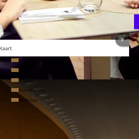
 INFORMATIE
Kaart
Bar
Gratis parkeren
Fitness
Roomservice
Hotelbar
STELDE VRAGEN