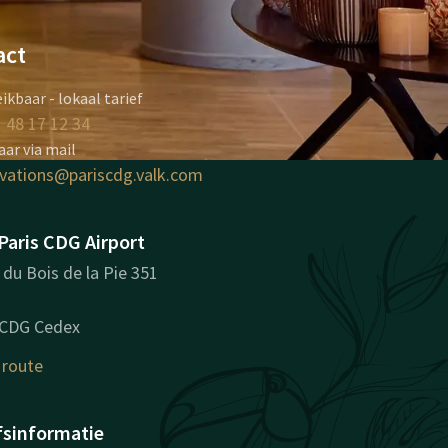
act
ikbaar - lokaal tarief
 48 17 12 34
ar via mail
rvations@pariscdg.valk.com
Paris CDG Airport
du Bois de la Pie 351
 CDG Cedex
 route
fsinformatie