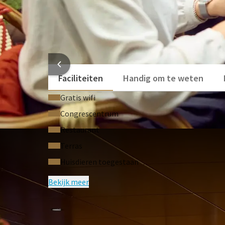
HOTEL
Faciliteiten
Handig om te weten
Gratis wifi
Congrescentrum
Restaurant
Terras
Huisdieren toegestaan
Bekijk meer
VEELGE
Voorwaarden van arrangement