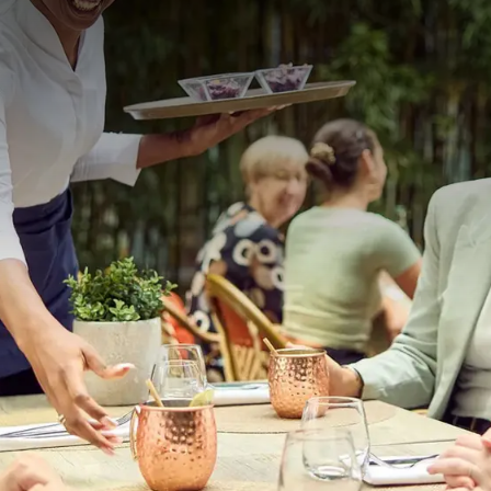
ort en gastronomie combineert. Geniet van een overnachting
nen, evenals een driegangendiner voor twee personen in ons
f een traktatie voor een weekendje weg.
RRANGEMENT
v
p.