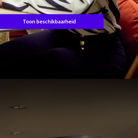
Verblijfsperiode
Data kiezen
Toon beschikbaarheid