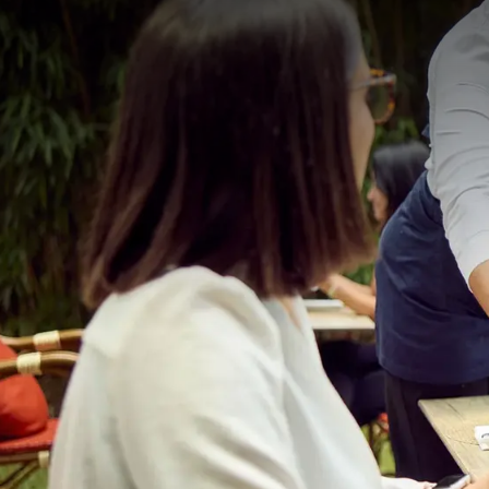
ARRANGEMENT
(Her)ontdek het plezier van een verblijf dat comf
in onze deluxe kamers met ontbijt voor twee perso
restaurant. Perfect voor een uitje met z'n tweeën o
UW A
Dit arrangement is inclusief:
1 x Overnachting in een Deluxe kamer
1 x Uitgebreid ontbijtbuffet
1 x Driegangendiner in ons restaurant
Toegang tot de fitness