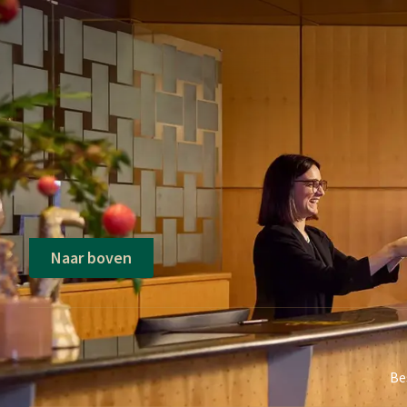
Prijs o.b.v. twee personen per kamer e
Eenpersoonstoeslag op aanvraag
Exclusief € 5,53 toeristenbelasting p
Aankomst: o.b.v. beschikbaarheid
Naar boven
Be