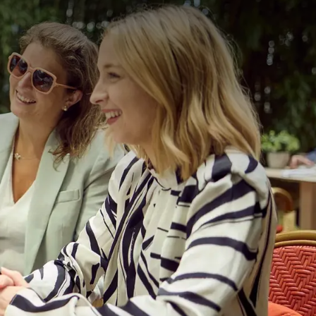
anaf
prijs
p.
Kamerindeling
1 kamer, 2 personen
Arrangement
1 nacht