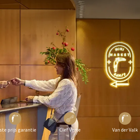
n o.b.v. beschikbaarheid
er persoon per nacht
ste prijs garantie
Clef Verte
Van der Valk