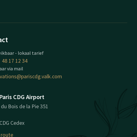
act
ikbaar - lokaal tarief
 48 17 12 34
ar via mail
rvations@pariscdg.valk.com
Paris CDG Airport
du Bois de la Pie 351
 CDG Cedex
 route