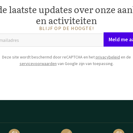
e laatste updates over onze aa
en activiteiten
BLIJF OP DE HOOGTE!
Meld me a
Deze site wordt beschermd door reCAPTCHA en het
privacybeleid
en de
servicevoorwaarden
van Google zijn van toepassing.