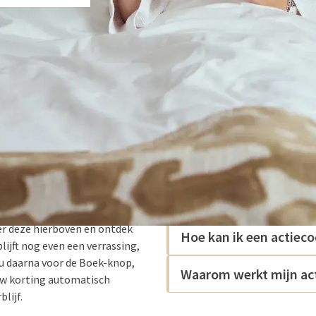
Waar vind ik mijn acti
eer deze hierboven en ontdek
Hoe kan ik een actiec
lijft nog even een verrassing,
 u daarna voor de Boek-knop,
Waarom werkt mijn act
uw korting automatisch
lijf.