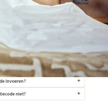
ecode?
ode invoeren?
iecode niet?