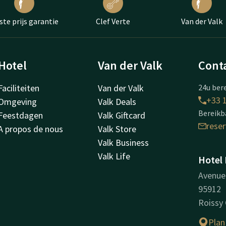
ste prijs garantie
Clef Verte
Van der Valk
Hotel
Van der Valk
Cont
Faciliteiten
Van der Valk
24u bere
+33 1
Omgeving
Valk Deals
Bereikba
Feestdagen
Valk Giftcard
rese
A propos de nous
Valk Store
Valk Business
Valk Life
Hotel 
Avenue 
95912
Roissy
Plan