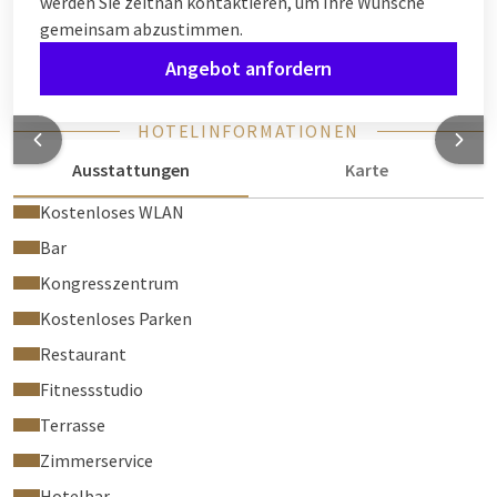
werden Sie zeitnah kontaktieren, um Ihre Wünsche
gemeinsam abzustimmen.
Angebot anfordern
HOTELINFORMATIONEN
Ausstattungen
Karte
Kostenloses WLAN
Bar
Kongresszentrum
Kostenloses Parken
Restaurant
Fitnessstudio
Terrasse
Zimmerservice
Hotelbar