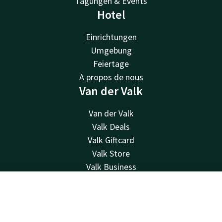
Tagungen & Events
Hotel
Einrichtungen
Umgebung
Feiertage
A propos de nous
Van der Valk
Van der Valk
Valk Deals
Valk Giftcard
Valk Store
Valk Business
Valk Life
Kontakt
Kontakt
Account
DE
Jetzt buchen
24 Std. erreichbar, lokaler Tarif