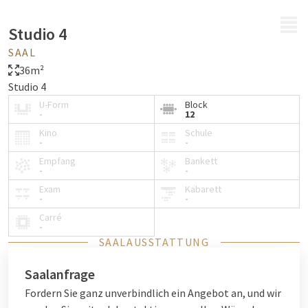
MENÜ
Studio 4
SAAL
36m²
Studio 4
U-Form
Block
-
12
Kino
Schule
-
-
Empfang
Bankett
-
-
Exam
Kabarett
-
-
Carré
-
SAALAUSSTATTUNG
Saalanfrage
Fordern Sie ganz unverbindlich ein Angebot an, und wir