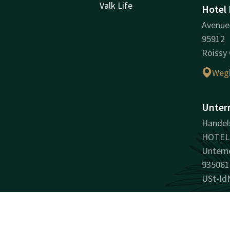
Valk Life
Hotel 
Avenue 
95912
Roissy
Wegb
Unter
Handel
HOTEL 
Untern
935061
USt-Id
Facebook
Instagram
LinkedIn
Youtube