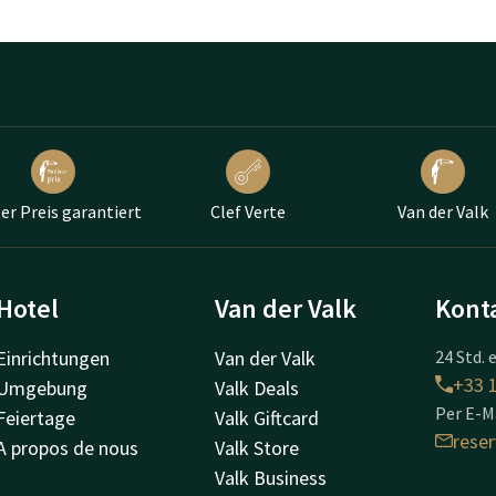
er Preis garantiert
Clef Verte
Van der Valk
Hotel
Van der Valk
Kont
Einrichtungen
Van der Valk
24 Std. 
+33 1
Umgebung
Valk Deals
Per E-Ma
Feiertage
Valk Giftcard
rese
A propos de nous
Valk Store
Valk Business