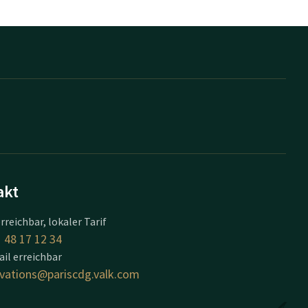
akt
erreichbar, lokaler Tarif
 48 17 12 34
il erreichbar
rvations@pariscdg.valk.com