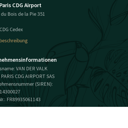
Paris CDG Airport
du Bois de la Pie 351
 CDG Cedex
eschreibung
nehmensinformationen
sname: VAN DER VALK
PARIS CDG AIRPORT SAS
ehmensnummer (SIREN):
14300027
Nr.: FR89935061143