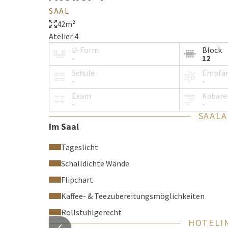
SAAL
42m²
Atelier 4
U-Form
Block
-
12
Schule
Empfa
-
-
Exam
Kabare
-
-
SAAL
Im Saal
Tageslicht
Schalldichte Wände
Flipchart
Kaffee- & Teezubereitungsmöglichkeiten
Rollstuhlgerecht
HOTELI