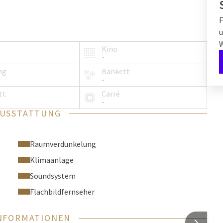
F
u
Kino
-
ng
Bankett
-
tt
Carré
-
AUSSTATTUNG
Raumverdunkelung
Klimaanlage
Soundsystem
Flachbildfernseher
NFORMATIONEN